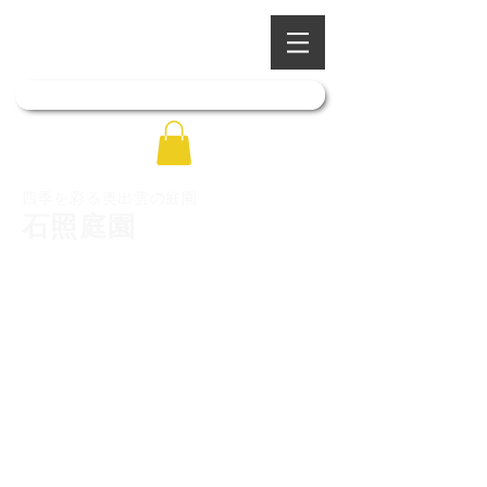
​四季を彩る奥出雲の庭園
石照庭園
「石照庭園花しょうぶ店」はこちら
四季を彩る奥出雲の庭園
石照庭園
トップ
石照庭園について
庭園写真ギャラリー
庭園のご案内