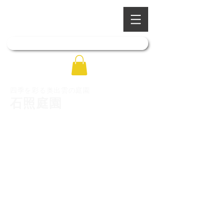
​四季を彩る奥出雲の庭園
石照庭園
「石照庭園花しょうぶ店」はこちら
四季を彩る奥出雲の庭園
石照庭園
トップ
石照庭園について
庭園写真ギャラリー
庭園のご案内