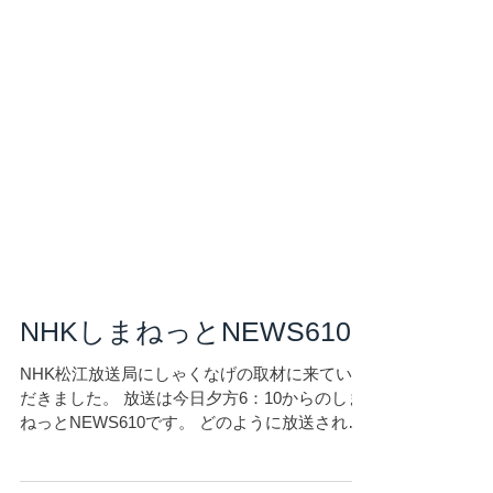
お休み処・古地上
営業カレンダー
アクセス
ブログ
More
NHKしまねっとNEWS610
NHK松江放送局にしゃくなげの取材に来ていた
だきました。 放送は今日夕方6：10からのしま
ねっとNEWS610です。 どのように放送される
か、今から楽しみです。