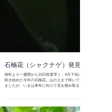
石楠花（シャクナゲ）発見
例年より一週間から10日程度早く、4月下旬に
咲き始めた今年の石楠花。山の上まで咲いてい
ましたが、いまは来年に向けて花を摘み取る作
業。一万といわれる花々を摘んでは捨て、摘ん
では捨て… まだ咲いていました。きれいに。山