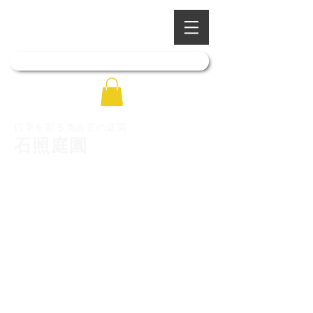
​四季を彩る奥出雲の庭園
石照庭園
「石照庭園花しょうぶ店」はこちら
四季を彩る奥出雲の庭園
石照庭園
トップ
石照庭園について
庭園写真ギャラリー
庭園のご案内