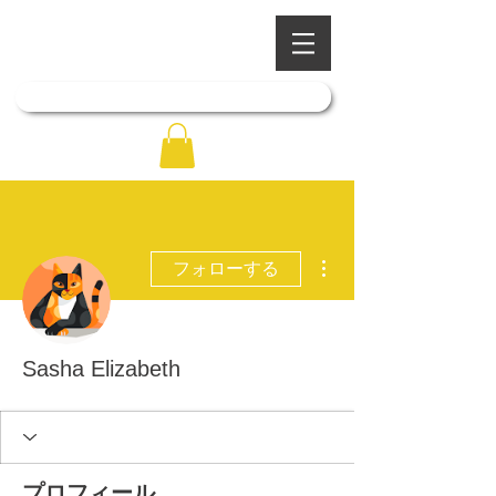
​四季を彩る奥出雲の庭園
石照庭園
「石照庭園花しょうぶ店」はこちら
その他
フォローする
Sasha Elizabeth
プロフィール