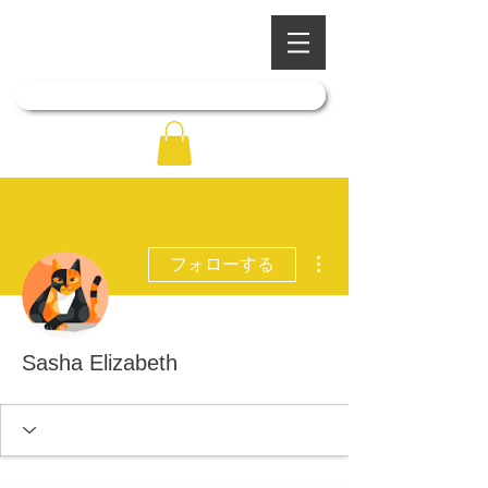
​四季を彩る奥出雲の庭園
石照庭園
「石照庭園花しょうぶ店」はこちら
その他
フォローする
Sasha Elizabeth