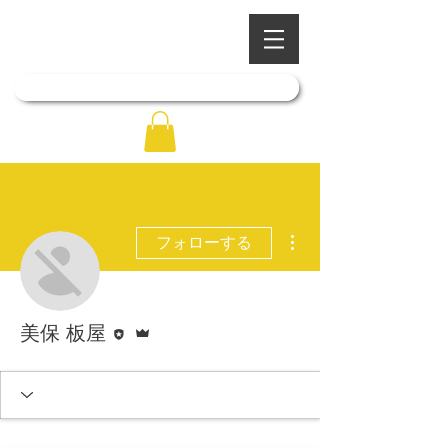
​四季を彩る奥出雲の庭園
石照庭園
「石照庭園花しょうぶ店」はこちら
その他
フォローする
執筆者
管理者
美保 板屋