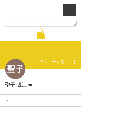
​四季を彩る奥出雲の庭園
石照庭園
「石照庭園花しょうぶ店」はこちら
その他
フォローする
管理者
聖子 堀江