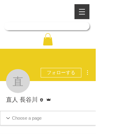
​四季を彩る奥出雲の庭園
石照庭園
「石照庭園花しょうぶ店」はこちら
その他
フォローする
直人 長谷川
執筆者
管理者
直人 長谷川