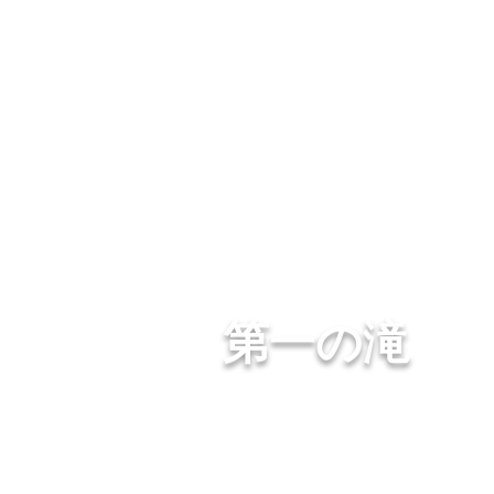
​四季を彩る奥出雲の庭園
石照庭園
中文
Engli
第一の滝