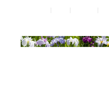
ギャラリー
レン
石照庭園について
お食事
トップ
石照庭園について
sh