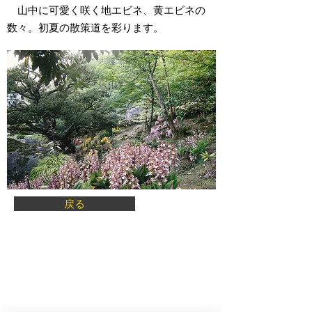
山中に可愛く咲く地エビネ、黄エビネの
数々。初夏の散策道を彩ります。
戻る