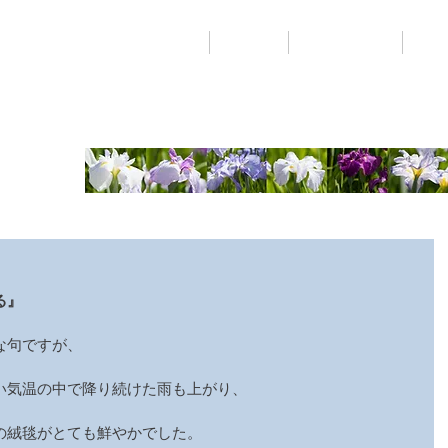
ギャラリー
レン
石照庭園について
お食事
sh
る』
な句ですが、
い気温の中で降り続けた雨も上がり、
の絨毯がとても鮮やかでした。