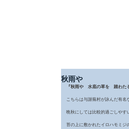
​四季を彩る奥出雲の庭園
石照庭園
中文
Engli
秋雨や
『秋雨や　水底の草を　踏わた
こちらは与謝蕪村が詠んだ有名
晩秋にしては比較的過ごしやす
苔の上に敷かれたイロハモミジ