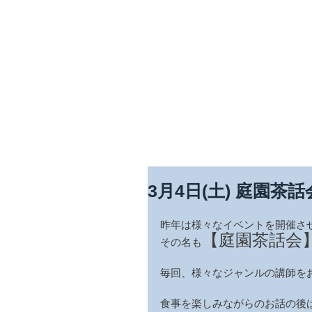
​四季を彩る奥出雲の庭園
石照庭園
中文
Engli
3月4日(土) 庭園茶
昨年は様々なイベントを開催さ
【庭園茶話会
その名も
毎回、様々なジャンルの講師を
食事を楽しみながらのお話の後