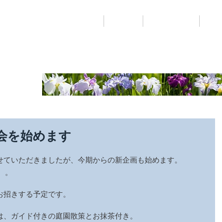
ギャラリー
レン
石照庭園について
お食事
sh
話会を始めます
せていただきましたが、今期からの新企画も始めます。
】
。
お招きする予定です。
は、ガイド付きの庭園散策とお抹茶付き。