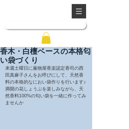
​四季を彩る奥出雲の庭園
石照庭園
「石照庭園花しょうぶ店」はこちら
香木・白檀ベースの本格匂
い袋づくり
来週土曜日に薫物屋香楽認定香司の西
田真麻子さんをお呼びにして、天然香
料の本格的なにおい袋作りを行います♪
満開の花しょうぶを楽しみながら、天
然香料100%の匂い袋を一緒に作ってみ
ませんか