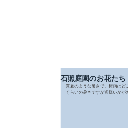
​四季を彩る奥出雲の庭園
石照庭園
中文
Engli
石照庭園のお花たち
真夏のような暑さで、梅雨はど
くらいの暑さですが皆様いかが