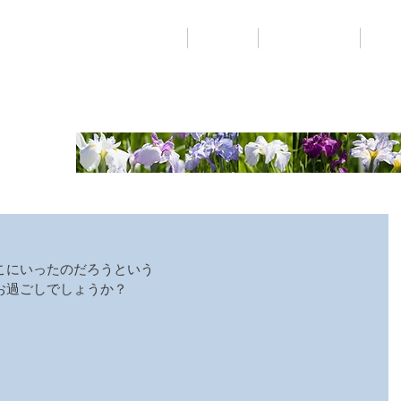
ギャラリー
レン
石照庭園について
お食事
sh
こにいったのだろうという
お過ごしでしょうか？