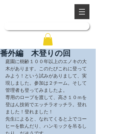
​四季を彩る奥出雲の庭園
石照庭園
「石照庭園花しょうぶ店」はこちら
番外編 木登りの回
庭園に樹齢１００年以上のエノキの大
木があります。このたびこれに登って
みよう！という試みがありまして、実
現しました。参加は２チーム。そして
管理者も登ってみましたよ。
専用のロープを渡して、高さ１０ｍを
登はん技術でエッチラオッチラ。登れ
ました！登れました！
先生によると、なれてくると上でコー
ヒーを飲んだり、ハンモックを吊るし
たり、だそうです。