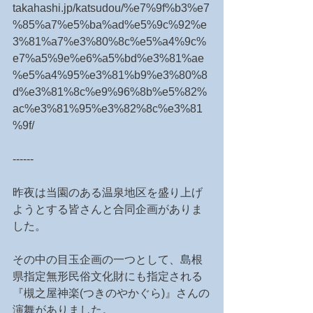
takahashi.jp/katsudou/%e7%9f%b3%e7
%85%a7%e5%ba%ad%e5%9c%92%e
3%81%a7%e3%80%8c%e5%a4%9c%
e7%a5%9e%e6%a5%bd%e3%81%ae
%e5%a4%95%e3%81%b9%e3%80%8
d%e3%81%8c%e9%96%8b%e5%82%
ac%e3%81%95%e3%82%8c%e3%81
%9f/
------
昨夜は当園のある温泉地区を盛り上げ
ようとする皆さんと合同企画がありま
した。
その中の目玉企画の一つとして、島根
県指定無形民俗文化財にも指定される
『槻之屋神楽(つきのやかぐら)』さんの
演舞がありました。