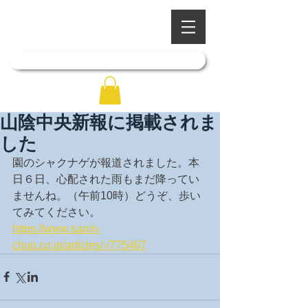
​四季を彩る奥出雲の庭園
石照庭園
「石照庭園花しょうぶ店」はこちら
山陰中央新報に掲載されま
した
園のシャクナゲが報道されました。本
日６日、心配された雨もまだ降ってい
ませんね。（午前10時）どうぞ、歩い
てみてください。
https://www.sanin-
chuo.co.jp/articles/-/775467