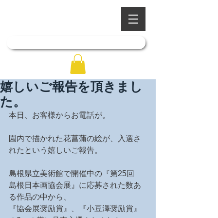
​四季を彩る奥出雲の庭園
石照庭園
「石照庭園花しょうぶ店」はこちら
嬉しいご報告を頂きまし
た。
本日、お客様からお電話が。
園内で描かれた花菖蒲の絵が、入選さ
れたという嬉しいご報告。
島根県立美術館で開催中の『第25回　
島根日本画協会展』に応募された数あ
る作品の中から、
『協会展奨励賞』、『小豆澤奨励賞』