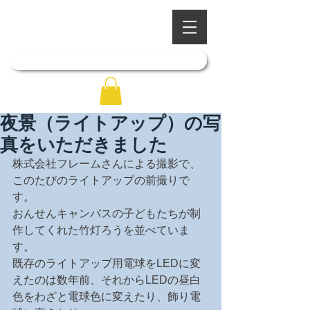
​四季を彩る奥出雲の庭園
石照庭園
「石照庭園花しょうぶ店」はこちら
夜景（ライトアップ）の写
真をいただきました
株式会社フレームさんによる撮影で、
このたびのライトアップの前撮りで
す。
おんせんキャンパスの子どもたちが制
作してくれた竹灯ろうを並べていま
す。
既存のライトアップ用電球をLEDに変
えたのは数年前、それからLEDの昼白
色をわざと電球色に変えたり、飾り電