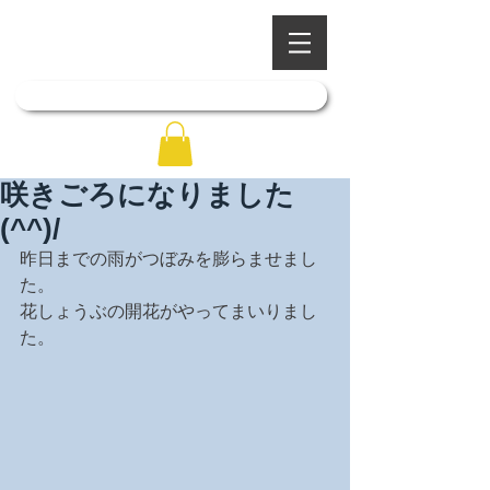
​四季を彩る奥出雲の庭園
石照庭園
「石照庭園花しょうぶ店」はこちら
咲きごろになりました
(^^)/
昨日までの雨がつぼみを膨らませまし
た。
花しょうぶの開花がやってまいりまし
た。