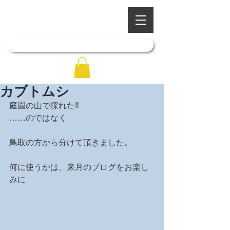
​四季を彩る奥出雲の庭園
石照庭園
「石照庭園花しょうぶ店」はこちら
カブトムシ
庭園の山で採れた‼
……のではなく
鳥取の方から分けて頂きました。
何に使うかは、来月のブログをお楽し
みに