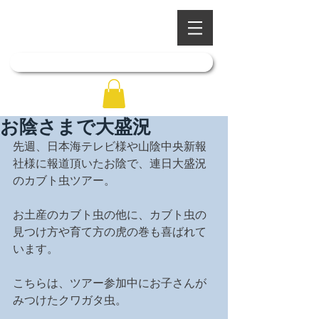
​四季を彩る奥出雲の庭園
石照庭園
「石照庭園花しょうぶ店」はこちら
お陰さまで大盛況
先週、日本海テレビ様や山陰中央新報
社様に報道頂いたお陰で、連日大盛況
のカブト虫ツアー。
お土産のカブト虫の他に、カブト虫の
見つけ方や育て方の虎の巻も喜ばれて
います。
こちらは、ツアー参加中にお子さんが
みつけたクワガタ虫。